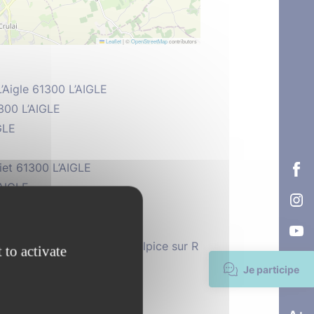
Leaflet
|
©
OpenStreetMap
contributors
’Aigle 61300 L’AIGLE
300 L’AIGLE
GLE
iet 61300 L’AIGLE
’AIGLE
L’AIGLE
GLE
paris, Anglure, 61300 St Sulpice sur R
 to activate
Je participe
300 L’AIGLE
ULAI