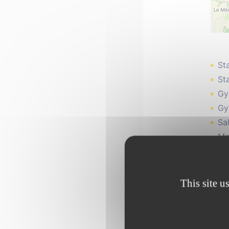
St
St
Gy
Gy
Sal
Ma
Es
Ec
Aé
This site u
is
Ma
Boi