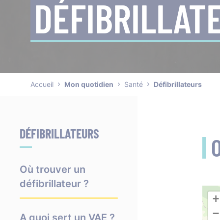
DÉFIBRILLAT
Accueil
Mon quotidien
Santé
Défibrillateurs
DÉFIBRILLATEURS
O
Où trouver un
défibrillateur ?
+
−
A quoi sert un VAE ?