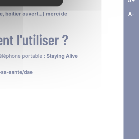
A+
’AIGLE
e, boitier ouvert…) merci de
A-
t l'utiliser ?
téléphone portable :
Staying Alive
r-sa-sante/dae