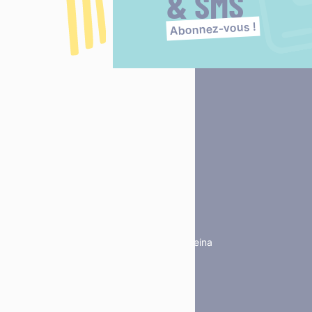
& SMS
Abonnez-vous !
Place Fulbert de Beina
61303 L’Aigle
02 33 84 44 44