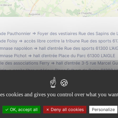
ade Pauthonnier => Foyer des vestiaires
Rue des Sapins de L
ade Foisy => accès libre contre la tribune
Rue des sports 61
mnase napoléon => hall d’entrée
Rue des sports 61300 L’AI
mnase Pichot => hall d’entrée
Place du Parc 61300 L’AIGLE
le des associations Ferry => hall d’entrée
3-5 rue Marcel Gu
irie => accès libre extérieur
Place Fulbert de Beina 61300 L
pace des Tanneurs => hall d’entrée
Rue des Tanneurs 61300 
ole de musique=> hall d’entrée
Rue Raoul Barbet 61300 L’AI
rodrome L’Aigle St Michel => accès libre extérieur
Route de 
ses cookies and gives you control over what you want
le
ison France service => hall d’entrée
Rue de la Mérillière 61
OK, accept all
Deny all cookies
Personalize
s de la Pierre => accès libre
Le Bois de la Pierre 61300 CR