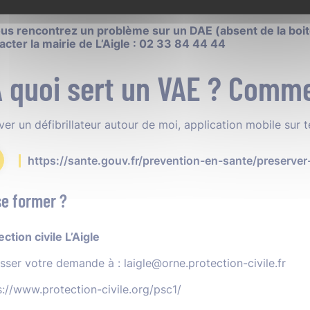
ll du Gru => accès libre
Avenue comtesse de Ségur 61300 L
ous rencontrez un problème sur un DAE (absent de la boit
acter la mairie de L’Aigle : 02 33 84 44 44
 quoi sert un VAE ? Commen
ver un défibrillateur autour de moi, application mobile sur 
https://sante.gouv.fr/prevention-en-sante/preserve
se former ?
ction civile L’Aigle
sser votre demande à : laigle@orne.protection-civile.fr
s://www.protection-civile.org/psc1/