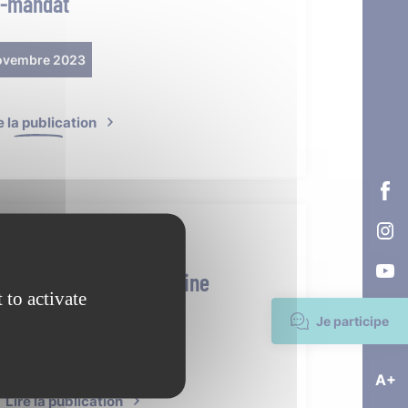
-mandat
ovembre 2023
e la publication
L’Aigle et son Patrimoine
 to activate
Je participe
17/07/2023
A+
Lire la publication