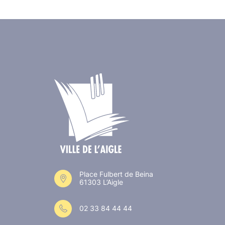
Place Fulbert de Beina
61303 L’Aigle
02 33 84 44 44