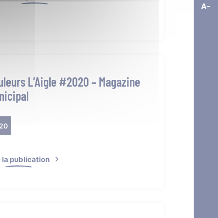
A-
uleurs L’Aigle #2020 – Magazine
nicipal
20
e la publication