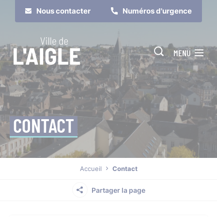
Cookies management panel
Nous contacter
Numéros d'urgence
MENU
CONTACT
Je suis
Je participe
Accueil
Contact
Partager la page