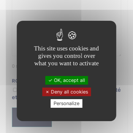
This site uses cookies and
gives you control over
what you want to activate
0 sur 600 caractères maximum
OK, accept all
RGPD
J’accepte la politique de confidentialité
Deny all cookies
et les mentions légales.
Personalize