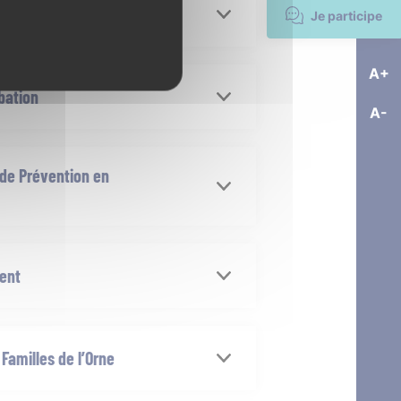
Je participe
A+
bation
uement sur RDV
A-
de Prévention en
t pris au secrétariat du CSAPA
ment
. 02 33 32 94 76
Familles de l’Orne