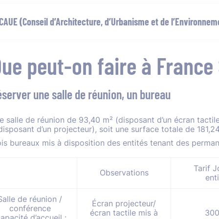
niquement sur rendez-vous au 02 33 64 38 92
CAUE (Conseil d’Architecture, d’Urbanisme et de l’Environnem
ue peut-on faire à France
niquement sur RDV au 02 33 26 14 14
éserver une salle de réunion, un bureau
e salle de réunion de 93,40 m² (disposant d’un écran tactil
(disposant d’un projecteur), soit une surface totale de 181,2
ois bureaux mis à disposition des entités tenant des perma
Tarif 
Observations
ent
Salle de réunion /
Écran projecteur/
conférence
écran tactile mis à
300
capacité d’accueil :