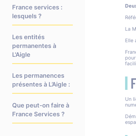
Deux
France services :
lesquels ?
Réfé
La M
Les entités
Elle
permanentes à
Fran
L'Aigle
pour
facil
Les permanences
F
présentes à L’Aigle :
Un li
Que peut-on faire à
numé
France Services ?
Démar
espa