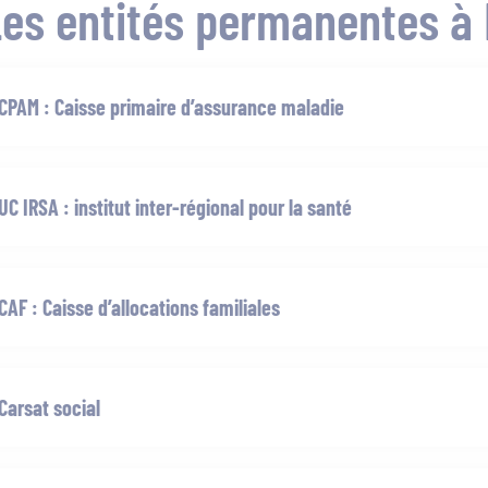
es entités permanentes à 
CPAM : Caisse primaire d’assurance maladie
u Lundi au mercredi de 9h00 à 12h00 et de 14h00 à 16h30
UC IRSA : institut inter-régional pour la santé
niquement sur rendez-vous
ise de rendez-vous sur ameli.fr ou au 3646
emande de rendez-vous au 02 33 80 00 10
CAF : Caisse d’allocations familiales
ermanence les lundis de 9h00 à 12h30 et de 13h30 à 15h30
Carsat social
iquement sur rendez-vous au 32 30 ou sur caf.fr