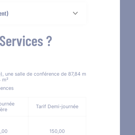
ent)
 Services ?
e), une salle de conférence de 87,84 m
4 m²
nences
Journée
Tarif Demi-journée
ière
,00
150,00