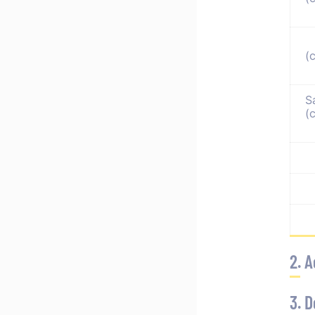
(
S
(
2. 
3. 