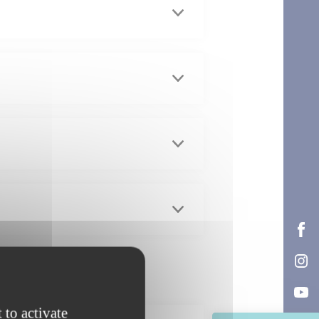
à L’Aigle :
 to activate