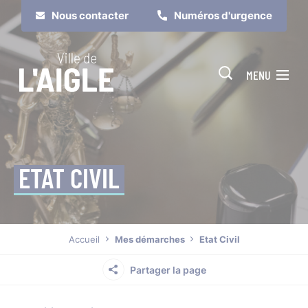
Cookies management panel
Nous contacter
Numéros d'urgence
MENU
ETAT CIVIL
Je suis
Je participe
Accueil
Mes démarches
Etat Civil
Partager la page