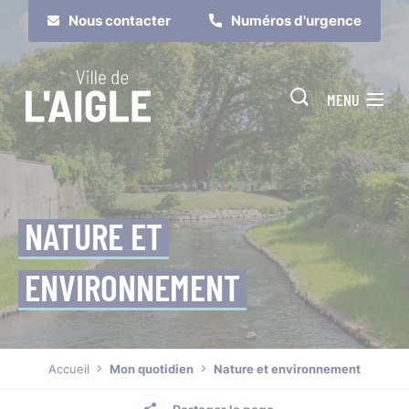
Cookies management panel
Nous contacter
Numéros d'urgence
MENU
NATURE ET
ENVIRONNEMENT
Je suis
Je participe
Accueil
Mon quotidien
Nature et environnement