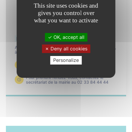
This site uses cookies and
gives you control over
what you want to activate
OK, accept all
Pascal Samson
Adjoint au Maire délégué au cadre de vie, à la voirie,
Deny all cookies
à la propreté et aux travaux
Personalize
accueil@ville-laigle.fr
Pour prendre rendez-vous, contactez le
secrétariat de la mairie au 02 33 84 44 44