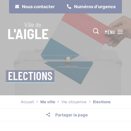
Cookies management panel
Nous contacter
Numéros d'urgence
MENU
ELECTIONS
Je suis
Je participe
Accueil
Ma ville
Vie citoyenne
Elections
Partager la page