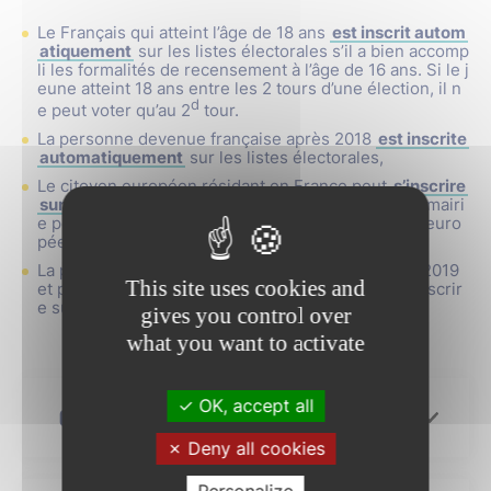
Le Français qui atteint l’âge de 18 ans
est inscrit autom
atiquement
sur les listes électorales s’il a bien accomp
li les formalités de recensement à l’âge de 16 ans. Si le j
eune atteint 18 ans entre les 2 tours d’une élection, il n
d
e peut voter qu’au 2
tour.
La personne devenue française après 2018
est inscrite
automatiquement
sur les listes électorales,
Le citoyen européen résidant en France peut
s’inscrire
sur les listes électorales complémentaires
de sa mairi
e pour pouvoir voter aux élections municipales et euro
péennes.
La personne placée sous tutelle avant le 23 mars 2019
This site uses cookies and
et privée de son droit de vote doit demander à s’inscrir
e sur les listes électorales.
gives you control over
what you want to activate
OK, accept all
Où s'inscrire ?
Deny all cookies