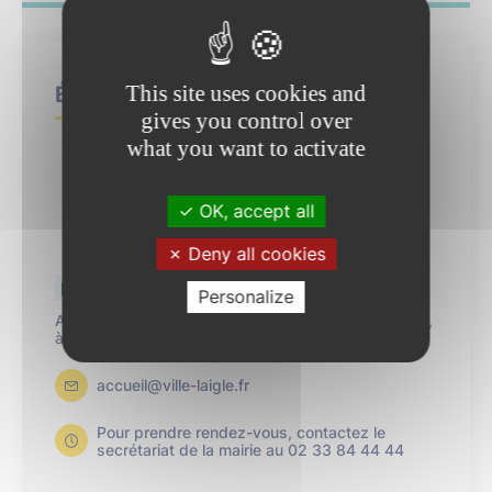
This site uses cookies and
Élu référent
gives you control over
what you want to activate
OK, accept all
Deny all cookies
Pascal Samson
Personalize
Adjoint au Maire délégué au cadre de vie, à la voirie,
à la propreté et aux travaux
accueil@ville-laigle.fr
Pour prendre rendez-vous, contactez le
secrétariat de la mairie au 02 33 84 44 44