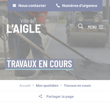
Cookies management panel
Nous contacter
Numéros d'urgence
MENU
TRAVAUX EN COURS
Je suis
Je participe
Accueil
Mon quotidien
Travaux en cours
Partager la page