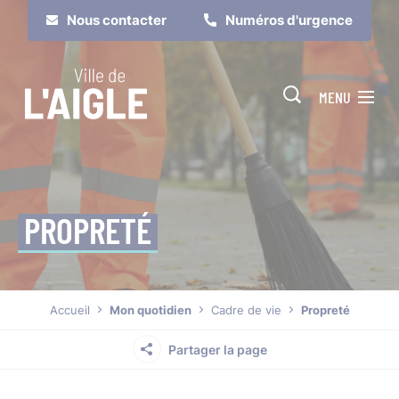
Cookies management panel
Nous contacter
Numéros d'urgence
MENU
PROPRETÉ
Je suis
Je participe
Accueil
Mon quotidien
Cadre de vie
Propreté
Partager la page