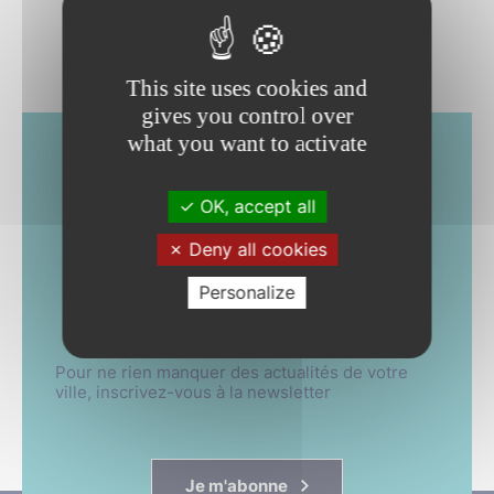
This site uses cookies and
gives you control over
what you want to activate
NEWSLETTER
OK, accept all
& SMS
Deny all cookies
Abonnez-vous !
Personalize
Pour ne rien manquer des actualités de votre
ville, inscrivez-vous à la newsletter
Je m'abonne