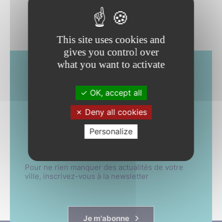
This site uses cookies and
gives you control over
what you want to activate
NEWSLETTER
OK, accept all
& SMS
Deny all cookies
Abonnez-vous !
Personalize
Pour ne rien manquer des actualités de votre
ville, inscrivez-vous à la newsletter
Je m'abonne