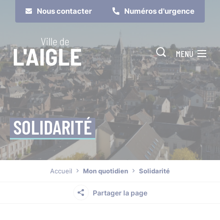
Cookies management panel
Nous contacter
Numéros d'urgence
MENU
SOLIDARITÉ
Je suis
Je participe
Accueil
Mon quotidien
Solidarité
Partager la page