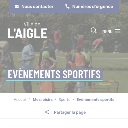
Cookies management panel
Nous contacter
Numéros d'urgence
MENU
EVÈNEMENTS SPORTIFS
Je suis
Je participe
Accueil
Mes loisirs
Sports
Evènements sportifs
Partager la page