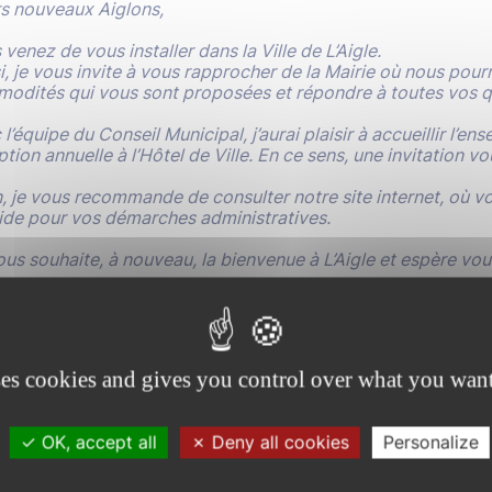
s nouveaux Aiglons,
venez de vous installer dans la Ville de L’Aigle.
i, je vous invite à vous rapprocher de la Mairie où nous pour
odités qui vous sont proposées et répondre à toutes vos q
l’équipe du Conseil Municipal, j’aurai plaisir à accueillir l’
ption annuelle à l’Hôtel de Ville. En ce sens, une invitation 
n, je vous recommande de consulter notre site internet, où v
’aide pour vos démarches administratives.
ous souhaite, à nouveau, la bienvenue à L’Aigle et espère vo
nique LOUWAGIE, Maire de L’Aigle
ses cookies and gives you control over what you want
OK, accept all
Deny all cookies
Personalize