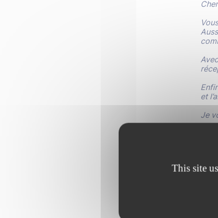
Cher
Vous 
Auss
comm
Avec 
réce
Enfi
et l
Je v
Véro
This site u