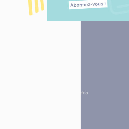
Abonnez-vous !
Place Fulbert de Beina
61303 L’Aigle
02 33 84 44 44
Du lundi au jeudi