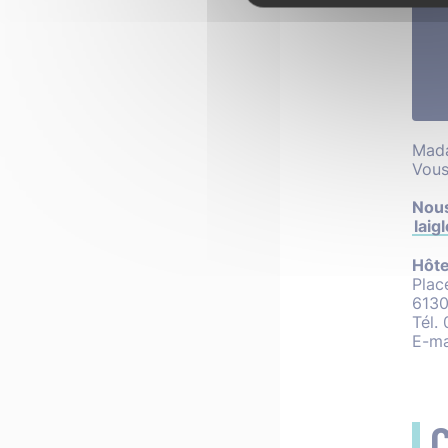
Mada
Vous
Nous
laigl
Hôtel
Plac
6130
Tél.
E-mai