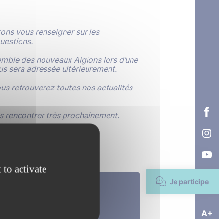
rons vous renseigner sur les
uestions.
ensemble des nouveaux Aiglons lors d’une
vous sera adressée ultérieurement.
ous retrouverez toutes nos actualités
us rencontrer très prochainement.
 to activate
Je participe
A+