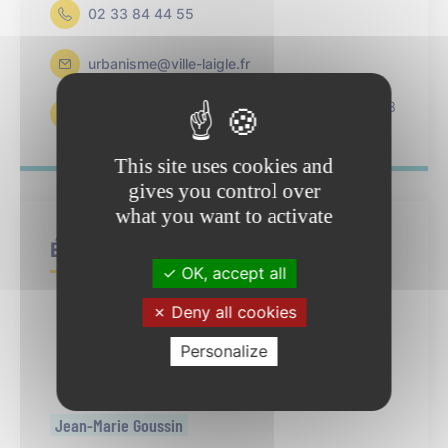
02 33 84 44 55
urbanisme@ville-laigle.fr
Du lu
ndi au jeudi de 08 h 30 à 12 h 00 et de 13
h 30 à 17 h 00
This site uses cookies and
gives you control over
what you want to activate
Élu référent
OK, accept all
Deny all cookies
Personalize
Jean-Marie Goussin