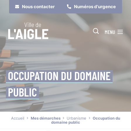
Cookies management panel
Nous contacter
Numéros d'urgence
MENU
OCCUPATION DU DOMAINE
PUBLIC
Je suis
Je participe
Accueil
Mes démarches
Urbanisme
Occupation du
domaine public