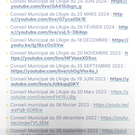
Conseil Municipal de L’Aigle du 24 JUIN 2024 :
https://
youtube.com/live/GA41iUbgn_g
Conseil Municipal de L’Aigle du 25 MARS 2024 :
http
s://youtube.com/live/G7ycaliSk1E
Conseil Municipal de L’Aigle du 26 FÉVRIER 2024 :
http
s://youtube.com/live/vuL5-3IbKqo
Conseil Municipal de L’Aigle du 18 DÉCEMBRE :
https://
youtu.be/Ig1BxzOo5Vw
Conseil Municipal de L’Aigle du 20 NOVEMBRE 2023 :
h
ttps://youtube.com/live/NFVaesXG5nc
Conseil Municipal de L’Aigle du 25 SEPTEMBRE 2023 :
https://youtube.com/live/chOgVhx4o_I
Conseil Municipal de L’Aigle du 19 JUIN 2023 :
https://y
outube.com/live/aJUkkqujGKY
Conseil Municipal de L’Aigle du 20 Mars 2023 :
https://y
outube.com/live/mnFHl19JJ8g
Conseil municipal du 06 février 2023 :
https://youtu.be/
wzFq8-SOREw
Conseil Municipal du 05 décembre 2022 :
https://youtu.
be/Jmqw7Vt_5EM
Conseil Municipal du 26 septembre 2022 :
https://yout