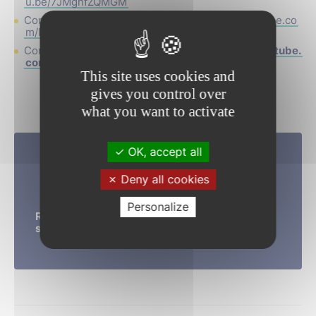
u.be/7JMghfZQMGM
Conseil Municipal du 1er juin 2022 :
https://youtube.co
m/live/Nfi08meRr0U
Conseil municipal du 14 février 2022 :
https://youtube.
com/live/cYIyCH7TjrA
This site uses cookies and
gives you control over
what you want to activate
OK, accept all
Deny all cookies
Personalize
Retrouvez l’ensemble des conseils municipaux
sur la
page Youtube
de la ville