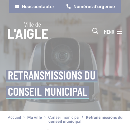
Cookies management panel
Nous contacter
Numéros d'urgence
MENU
RETRANSMISSIONS DU
CONSEIL MUNICIPAL
Je suis
Je participe
Accueil
Ma ville
Conseil municipal
Retransmissions du
conseil municipal