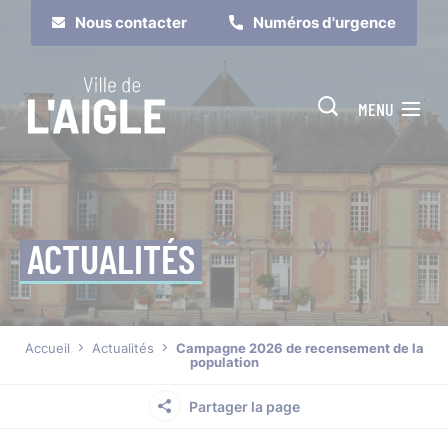
Cookies management panel
Nous contacter
Numéros d'urgence
MENU
ACTUALITÉS
Je suis
Je participe
Accueil
Actualités
Campagne 2026 de recensement de la
population
Partager la page