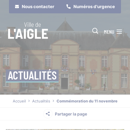
Cookies management panel
Nous contacter
Numéros d'urgence
MENU
ACTUALITÉS
Je suis
Je participe
Accueil
Actualités
Commémoration du 11 novembre
Partager la page