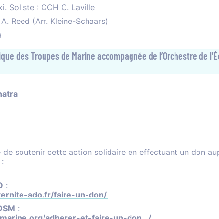
i. Soliste : CCH C. Laville
.
A. Reed (Arr. Kleine-Schaars)
a
sique des Troupes de Marine accompagnée de l’Orchestre de l’
natra
e de soutenir cette action solidaire en effectuant un don au
 :
O
:
ernite-ado.fr/faire-un-don/
DOSM
:
emarine.org/adherer-et-faire-un-don…/