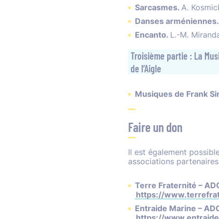
Sarcasmes.
A. Kosmick
Danses arméniennes
Encanto.
L.-M. Mirand
Troisième partie : La Mu
de l’Aigle
Musiques de Frank Si
Faire un don
Il est également possibl
associations partenaires
Terre Fraternité – AD
https://www.terrefrat
Entraide Marine – A
https://www.entraid