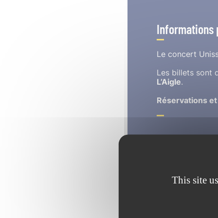
Informations 
Le concert Uniss
Les billets sont
L’Aigle
.
Réservations et
La Musique des troupes
pour un concert émouvan
This site u
militaires morts en serv
Au programme : un mélan
militaires, pour une soi