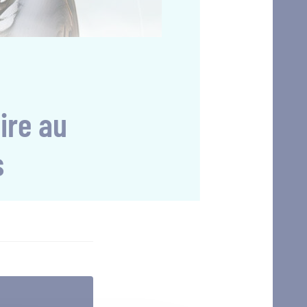
ire au
s