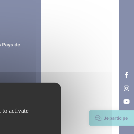
s Pays de
t rendez-vous
familles des
 to activate
Je participe
es, profanes ou
ation militaire