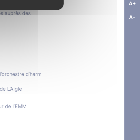
A+
es auprès des
A-
’orchestre d’harm
de L’Aigle
ur de l’EMM