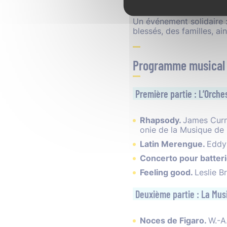
départementale de l’Or
Un événement solidaire :
blessés, des familles, a
Programme musical
Première partie : L’Orches
Rhapsody.
James Curno
onie de la Musique de l
Latin Merengue.
Eddy 
Concerto pour batter
Feeling good.
Leslie B
Deuxième partie : La Mus
Noces de Figaro.
W.-A