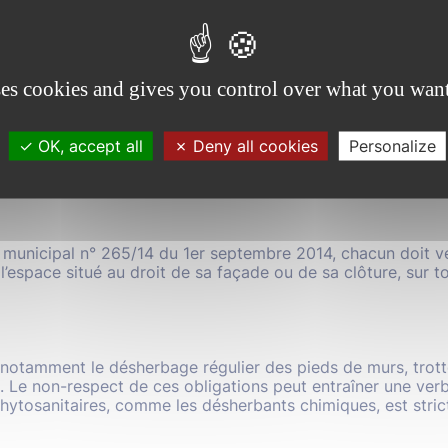
es eaux, elle peut aussi gêner la circulation lor
ottoirs, les caniveaux ou les pieds de murs.
ses cookies and gives you control over what you want
lle que l’entretien du trottoir, du caniveau et du pied de mur
OK, accept all
Deny all cookies
Personalize
responsabilité des riverains.
Cette obligation concerne les 
 des immeubles bordant la voie publique.
municipal n° 265/14 du 1er septembre 2014, chacun doit vei
l’espace situé au droit de sa façade ou de sa clôture, sur to
notamment le désherbage régulier des pieds de murs, trotto
 Le non-respect de ces obligations peut entraîner une verb
hytosanitaires, comme les désherbants chimiques, est stric