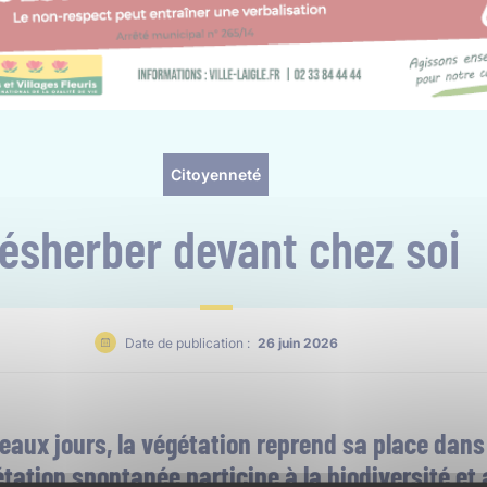
Citoyenneté
ésherber devant chez soi
Date de publication :
26 juin 2026
beaux jours, la végétation reprend sa place dans
étation spontanée participe à la biodiversité et