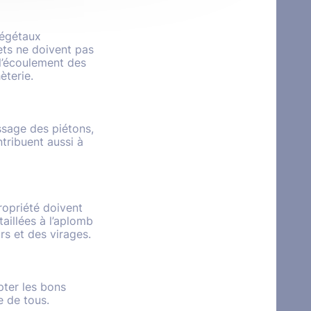
 végétaux
ets ne doivent pas
 l’écoulement des
èterie.
assage des piétons,
ntribuent aussi à
propriété doivent
taillées à l’aplomb
rs et des virages.
pter les bons
e de tous.