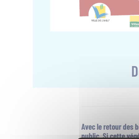
D
Avec le retour des 
public. Si cette vég