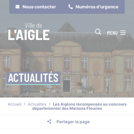
Cookies management panel
Nous contacter
Numéros d'urgence
MENU
ACTUALITÉS
Je suis
Je participe
Accueil
Actualités
Les Aiglons récompensés au concours
départemental des Maisons Fleuries
Partager la page