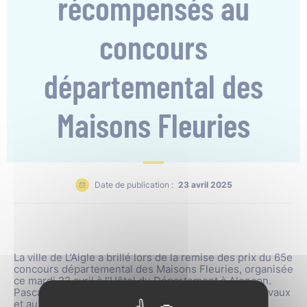
récompensés au
concours
départemental des
Maisons Fleuries
Date de publication :
23 avril 2025
La ville de L’Aigle a brillé lors de la remise des prix du 65e
concours départemental des Maisons Fleuries, organisée
ce mardi 22 avril à l’Hôtel du Département à Alençon.
Pascal Samson, conseiller municipal délégué aux travaux
et aux services techniques, était présent pour