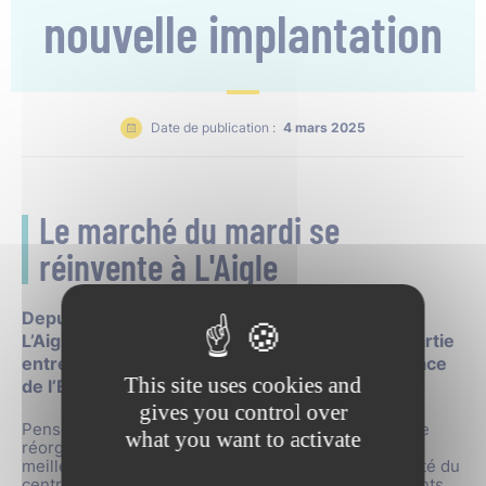
nouvelle implantation
Date de publication :
4 mars 2025
Le marché du mardi se
réinvente à L'Aigle
Depuis le 4 mars 2025, le marché du mardi de
L’Aigle a adopté une nouvelle implantation, répartie
entre la rue Gambetta, la place Boislandry, la place
This site uses cookies and
de l’Europe et la place du Marché aux Poissons.
gives you control over
Pensée en concertation avec les commerçants, cette
what you want to activate
réorganisation vise à fluidifier la circulation, offrir un
meilleur confort aux visiteurs et renforcer l’attractivité du
centre-ville. Avec près d’une centaine de commerçants,