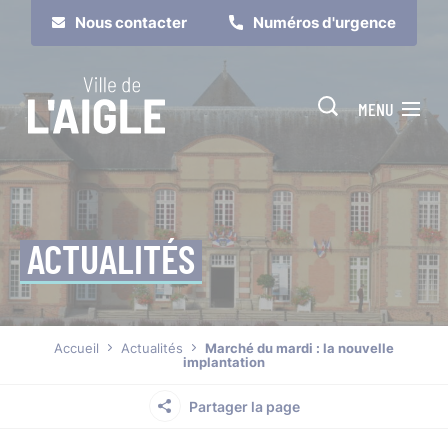
Cookies management panel
Nous contacter
Numéros d'urgence
MENU
ACTUALITÉS
Je suis
Je participe
Accueil
Actualités
Marché du mardi : la nouvelle
implantation
Partager la page