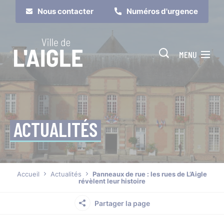
Cookies management panel
Nous contacter
Numéros d'urgence
MENU
ACTUALITÉS
Je suis
Je participe
Accueil
Actualités
Panneaux de rue : les rues de L’Aigle
révèlent leur histoire
Partager la page