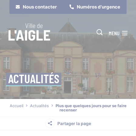
Cookies management panel
Nous contacter
Numéros d'urgence
MENU
ACTUALITÉS
Je suis
Je participe
Accueil
Actualités
Plus que quelques jours pour se faire
recenser
Partager la page