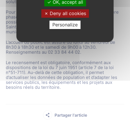
solution la plus simple et la plus rapide.
OK, accept all
Pour accompagner les administrés dans cette dernière
Deny all cookies
phase, une permanence est assurée en mairie. Il est
possible de se faire recenser directement au 37 rue
Personalize
Saint-Jean, dans le bureau situé en face de la police
municipale.
L’accueil du public est assuré du lundi au vendredi de
8h30 à 18h30 et le samedi de 9h00 à 12h30.
Renseignements au 02 33 84 44 02.
Le recensement est obligatoire, conformément aux
dispositions de la loi du 7 juin 1951 (article 7 de la loi
n°51-711). Au-delà de cette obligation, il permet
d’actualiser les données de population et d’adapter les
services publics, les équipements et les projets aux
besoins réels du territoire.
Partager l'article