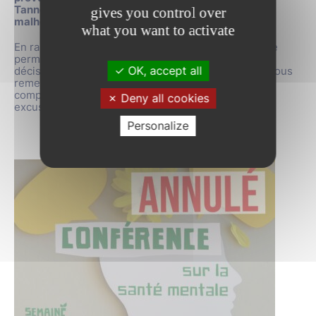
Tanneurs dans le cadre de la Semaine Verte a
gives you control over
malheureusement dû être annulée.
what you want to activate
En raison d’une indisponibilité de dernière minute ne
permettant pas le maintien de cette rencontre, la
OK, accept all
décision a été prise de procéder à son annulation. Nous
remercions les personnes inscrites pour leur
compréhension et vous prions de bien vouloir nous
Deny all cookies
excuser pour la gêne occasionnée.
Personalize