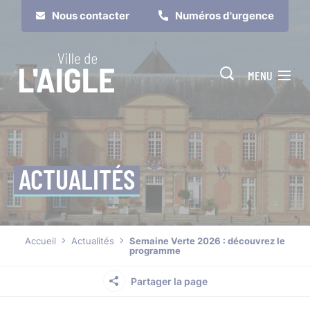
Cookies management panel
Nous contacter
Numéros d'urgence
MENU
ACTUALITÉS
Je suis
Je participe
Accueil
Actualités
Semaine Verte 2026 : découvrez le
programme
Partager la page