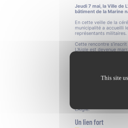
Jeudi 7 mai, la Ville de
bâtiment de la Marine na
En cette veille de la cé
municipalité a accueilli
représentants militaires.
Cette rencontre s’inscri
L’Aigle est devenue marra
construit entre la ville 
des ports. Au fil des an
d’actions auprès des jeun
Aux côtés de Madame Vér
This site u
était conduite par Monsi
de L’Aigle, le capitaine 
présence de Monsieur le
l’Orne, de Monsieur Phil
conseiller municipal dé
L’Aigle.
Un lien fort