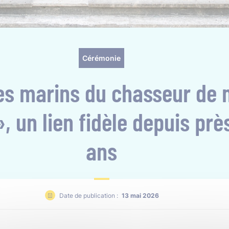
Cérémonie
des marins du chasseur de 
», un lien fidèle depuis prè
ans
Date de publication :
13 mai 2026