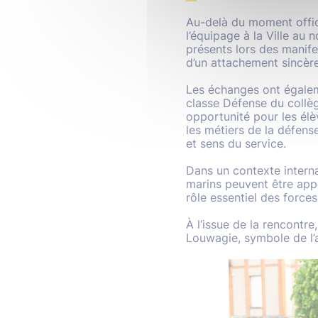
Au-delà du moment officie
l’équipage à la Ville a
présents lors des manife
d’un attachement sincère 
Les échanges ont égalem
classe Défense du collè
opportunité pour les élè
les métiers de la défens
et sens du service.
Dans un contexte interna
marins peuvent être appe
rôle essentiel des force
À l’issue de la rencontr
Louwagie, symbole de l’am