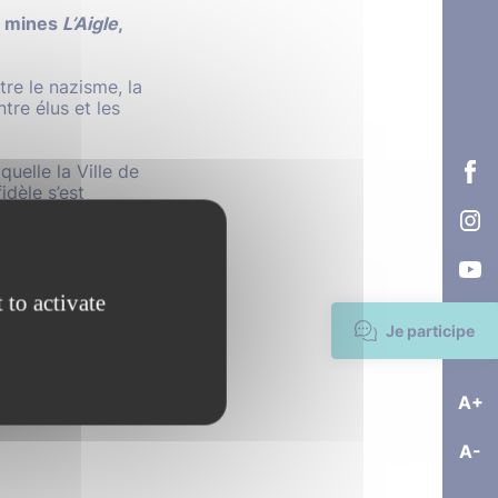
de mines
L’Aigle
,
ntre le nazisme,
la
tre élus et les
uelle la Ville de
idèle s’est
ce et de défense
 commémoratives,
ns.
it de 10 marins
 to activate
t le commandant
Je participe
s’est déroulée en
épartemental pour
an-Marie Goussin,
A+
nseil municipal de
A-