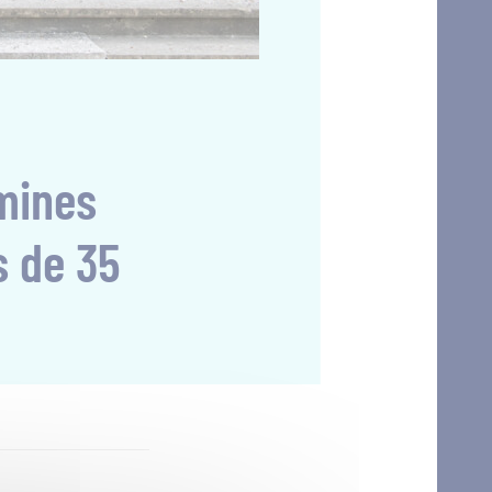
mines
s de 35