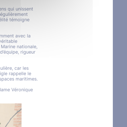
ens qui unissent
régulièrement
élité témoigne
amment avec la
éritable
 Marine nationale,
d’équipe, rigueur
lière, car les
gle rappelle le
espaces maritimes.
Madame Véronique