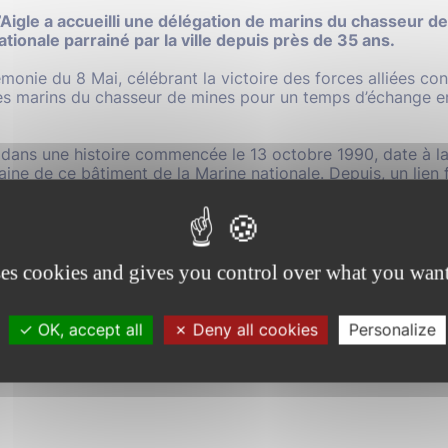
 L’Aigle a accueilli une délégation de marins du chasseur 
tionale parrainé par la ville depuis près de 35 ans.
rémonie du 8 Mai, célébrant la victoire
des forces alliées co
 les marins du chasseur de mines pour un temps d’échange en
t dans une histoire commencée le 13 octobre 1990, date à laq
ine de ce bâtiment de la Marine nationale. Depuis, un lien f
et son navire filleul, engagé dans des missions de surveillan
nées, cette relation s’est nourrie de visites, de cérémonies
es et de rencontres régulières entre les marins et les Aiglo
onique Louwagie, maire de L’Aigle, la délégation composa
ses cookies and gives you control over what you want
eur le lieutenant de vaisseau
Corentin Derlon
, représentan
de corvette Jacquelin du Réau, excusé ce jour. La rencontre 
 lieutenant-colonel Emmanuel Desachy, délégué militaire d
OK, accept all
Deny all cookies
Personalize
ippe Van-Hoorne, conseiller départemental de l’Orne, de Je
légué aux manifestations commémoratives et des élus du co