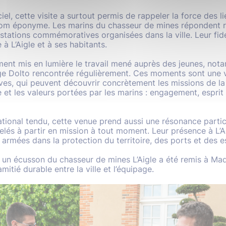
l, cette visite a surtout permis de rappeler la force des li
u nom éponyme. Les marins du chasseur de mines répondent 
stations commémoratives organisées dans la ville. Leur fid
à L’Aigle et à ses habitants.
ent mis en lumière le travail mené auprès des jeunes, not
ge Dolto rencontrée régulièrement. Ces moments sont une v
ves, qui peuvent découvrir concrètement les missions de la
e et les valeurs portées par les marins : engagement, esprit 
tional tendu, cette venue prend aussi une résonance particu
lés à partir en mission à tout moment. Leur présence à L’Ai
s armées dans la protection du territoire, des ports et des 
e, un écusson du chasseur de mines L’Aigle a été remis à 
itié durable entre la ville et l’équipage.