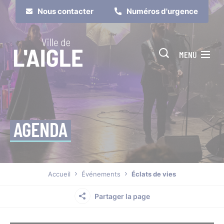
Cookies management panel
Nous contacter
Numéros d'urgence
MENU
AGENDA
Je suis
Je participe
Accueil
Événements
Éclats de vies
Partager la page