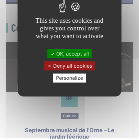
This site uses cookies and
Ceci pourrait vous intéresser
gives you control over
what you want to activate
OK, accept all
Deny all cookies
Personalize
05
SEP.
Culture
Septembre musical de l’Orne – Le
jardin féérique