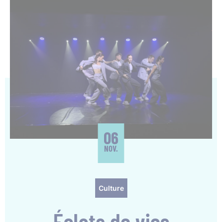
06
NOV.
Culture
Éclats de vies