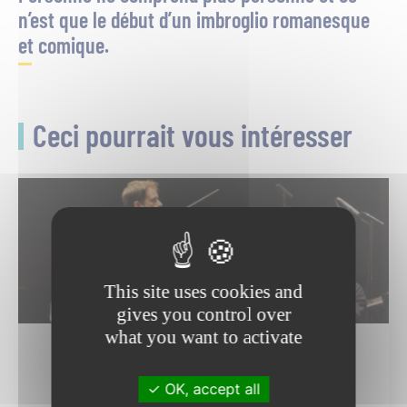
n’est que le début d’un imbroglio romanesque
et comique.
Ceci pourrait vous intéresser
This site uses cookies and
gives you control over
05
what you want to activate
SEP.
OK, accept all
Culture