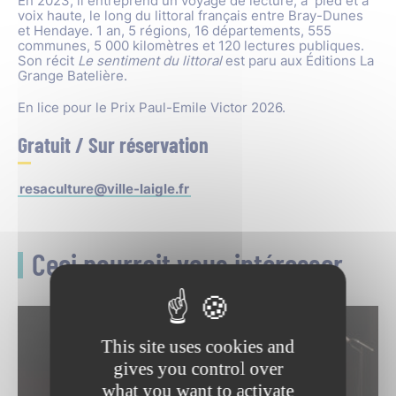
En 2023, il entreprend un voyage de lecture, à pied et à
voix haute, le long du littoral français entre Bray-Dunes
et Hendaye. 1 an, 5 régions, 16 départements, 555
communes, 5 000 kilomètres et 120 lectures publiques.
Son récit
Le sentiment du littoral
est paru aux Éditions La
Grange Batelière.
En lice pour le Prix Paul-Emile Victor 2026.
Gratuit / Sur réservation
resaculture@ville-laigle.fr
Ceci pourrait vous intéresser
This site uses cookies and
gives you control over
what you want to activate