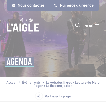
Cookies management panel
Nous contacter
Numéros d'urgence
MENU
AGENDA
Je suis
Je participe
Accueil
Événements
La voix des livres – Lecture de Marc
Roger « Le lis donc je ris »
Partager la page