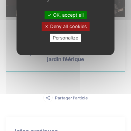
05
OK, accept all
SEP.
Deny all cookies
Personalize
Culture
Septembre musical de l’Orne – Le
jardin féérique
Partager l'article