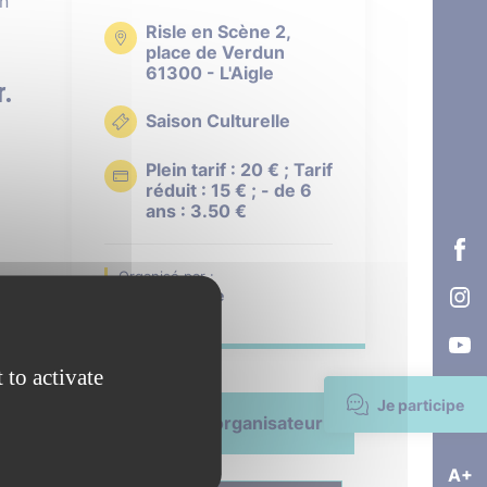
En
Risle en Scène 2,
place de Verdun
61300 - L'Aigle
r.
Saison Culturelle
Plein tarif : 20 € ; Tarif
réduit : 15 € ; - de 6
ans : 3.50 €
Organisé par :
Ville de L'Aigle
 to activate
Je participe
Contacter l'organisateur
A+