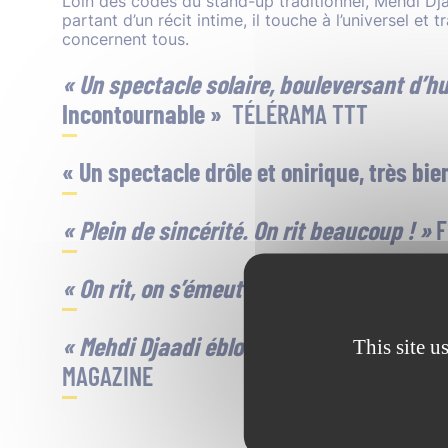
Loin des codes du stand-up traditionnel, Mehdi Dja
partant d’un récit intime, il touche à l’universel et
concernent tous.
« Un spectacle solaire, bouleversant d’hu
Incontournable »
TÉLÉRAMA TTT
« Un spectacle drôle et onirique, très bien
« Plein de sincérité. On rit beaucoup ! »
F
« On rit, on s’émeut et on s’interroge »
LC
« Mehdi Djaadi éblouit par sa virtuosité 
This site u
MAGAZINE