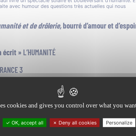
adi livre un spectacle solaire et bouleversant d’humanité. 
 traite avec humour des questions très actuelles qui nous
manité et de drôlerie,
bourré d’amour et d’espoi
 écrit »
L’HUMANITÉ
RANCE 3
I
et le cœur qu’il met à son ouvrage »
LE FIGARO
ses cookies and gives you control over what you want
OK, accept all
Deny all cookies
Personalize