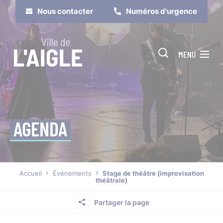
Cookies management panel
Nous contacter
Numéros d'urgence
MENU
AGENDA
Je suis
Je participe
Accueil
Événements
Stage de théâtre (improvisation
théâtrale)
Partager la page