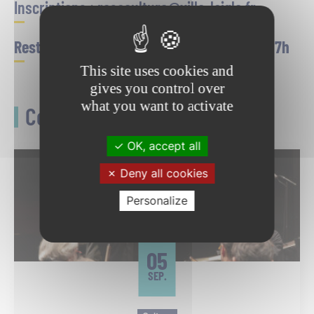
Inscriptions : resaculture@ville-laigle.fr
Restitution du travail le samedi 24 avril à 17h
This site uses cookies and
gives you control over
what you want to activate
Ceci pourrait vous intéresser
OK, accept all
Deny all cookies
Personalize
05
SEP.