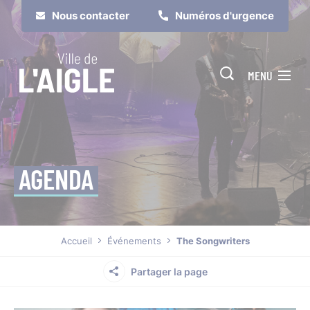
Cookies management panel
Nous contacter
Numéros d'urgence
MENU
AGENDA
Je suis
Je participe
Accueil
Événements
The Songwriters
Partager la page