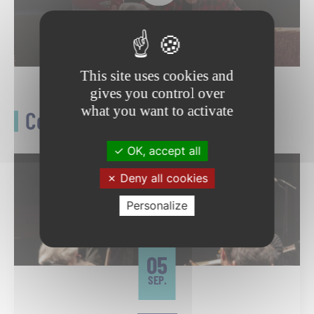
This site uses cookies and
gives you control over
what you want to activate
Ceci pourrait vous intéresser
OK, accept all
Deny all cookies
Personalize
05
SEP.