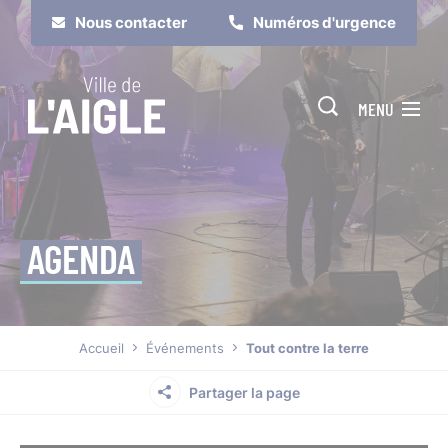
Cookies management panel
Nous contacter
Numéros d'urgence
MENU
AGENDA
Je suis
Je participe
Accueil
Événements
Tout contre la terre
Partager la page