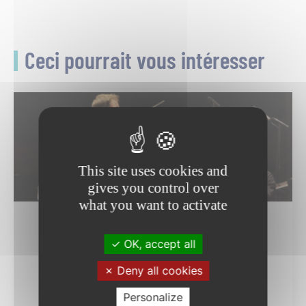
Ceci pourrait vous intéresser
This site uses cookies and
gives you control over
05
what you want to activate
SEP.
OK, accept all
Culture
Deny all cookies
Septembre musical de l’Orne – Le
Personalize
jardin féérique