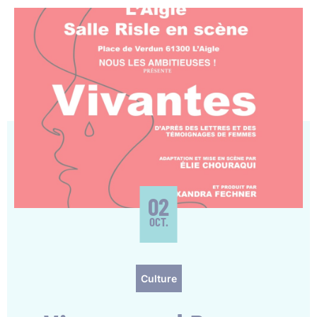
02
OCT.
Culture