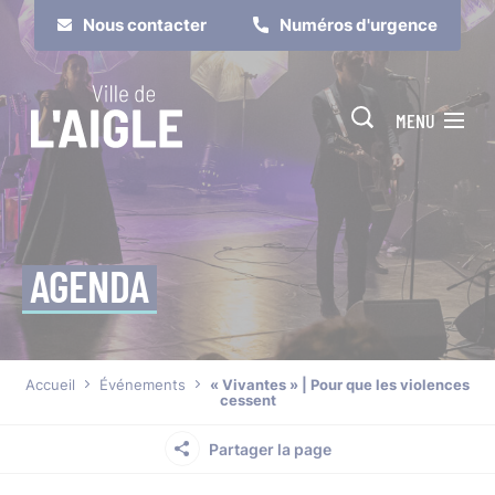
Cookies management panel
Nous contacter
Numéros d'urgence
MENU
AGENDA
Je suis
Je participe
Accueil
Événements
« Vivantes » | Pour que les violences
cessent
Partager la page