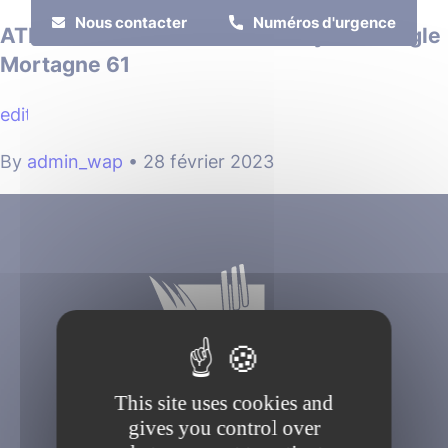
Cookies management panel
Nous contacter
Numéros d'urgence
ATHLÉTISME – Athé Perche Pays de L’Aigle
Mortagne 61
MENU
edit
By
admin_wap
•
28 février 2023
Je suis
Je participe
This site uses cookies and
gives you control over