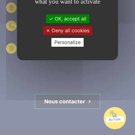
what you want to activate
Place Fulbert de Beina
61303 L’Aigle
OK, accept all
02 33 84 44 44
Deny all cookies
Du lundi au jeudi
Personalize
de 8h30 à 12h et de 13h30 à 17h30
Le vendredi
de 8h30 à 12h et de 13h30 à 16h45
Nous contacter
En 1 clic