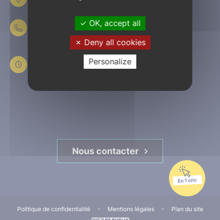
61303 L’Aigle
OK, accept all
02 33 84 44 44
Deny all cookies
Du lundi au jeudi
de 8h30 à 12h et de 13h30 à 17h30
Personalize
Le vendredi
de 8h30 à 12h et de 13h30 à 16h45
Nous contacter
En 1 clic
Politique de confidentialité
Mentions légales
Plan du site