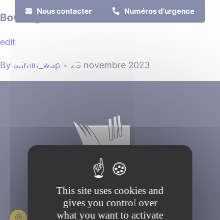
Cookies management panel
Nous contacter
Numéros d'urgence
Bowling
edit
MENU
By
admin_wap
•
29 novembre 2023
Je suis
Je participe
This site uses cookies and
gives you control over
what you want to activate
Place Fulbert de Beina