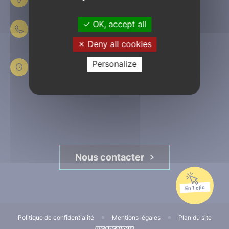
61303 L’Aigle
OK, accept all
02 33 84 44 44
Deny all cookies
Du lundi au jeudi
de 8h30 à 12h et de 13h30 à 17h30
Personalize
Le vendredi
de 8h30 à 12h et de 13h30 à 16h45
Nous contacter
En 1 clic
Politique de confidentialité
Mentions légales
Plan du site