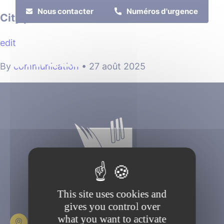
Cookies management panel
Nous contacter
Numéros d'urgence
City parc
edit
MENU
By
communication
•
27 août 2025
Je suis
Je participe
This site uses cookies and
gives you control over
what you want to activate
Place Fulbert de Beina