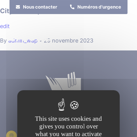
Cookies management panel
Nous contacter
Numéros d'urgence
City-stade quartier « Blaizot »
edit
MENU
By
admin_wap
•
29 novembre 2023
Je suis
Je participe
This site uses cookies and
gives you control over
what you want to activate
Place Fulbert de Beina