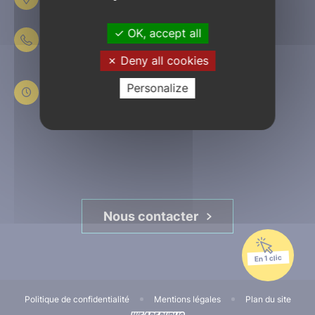
61303 L’Aigle
OK, accept all
02 33 84 44 44
Deny all cookies
Du lundi au jeudi
de 8h30 à 12h et de 13h30 à 17h30
Personalize
Le vendredi
de 8h30 à 12h et de 13h30 à 16h45
Nous contacter
En 1 clic
Politique de confidentialité
Mentions légales
Plan du site