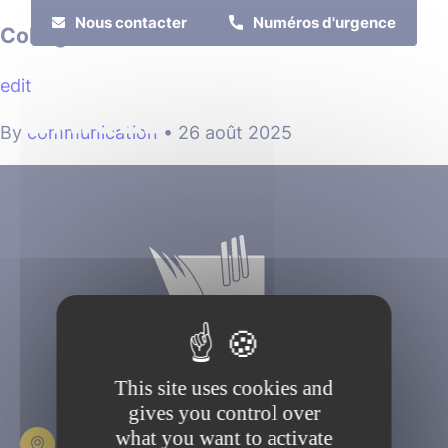
Cookies management panel
Nous contacter
Numéros d'urgence
Collège Foch
edit
MENU
By
communication
•
26 août 2025
Je suis
Je participe
This site uses cookies and
gives you control over
what you want to activate
Place Fulbert de Beina