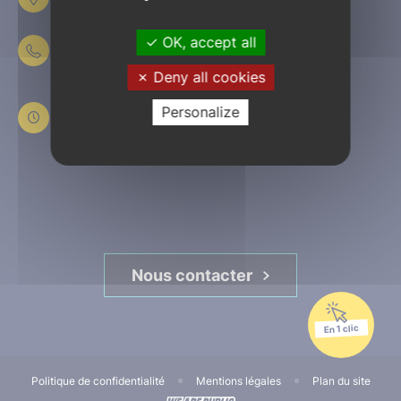
61303 L’Aigle
OK, accept all
02 33 84 44 44
Deny all cookies
Du lundi au jeudi
de 8h30 à 12h et de 13h30 à 17h30
Personalize
Le vendredi
de 8h30 à 12h et de 13h30 à 16h45
Nous contacter
En 1 clic
Politique de confidentialité
Mentions légales
Plan du site