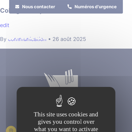
Cookies management panel
Nous contacter
Numéros d'urgence
Collège Françoise Dolto
edit
MENU
By
communication
•
26 août 2025
Je suis
Je participe
This site uses cookies and
gives you control over
what you want to activate
Place Fulbert de Beina