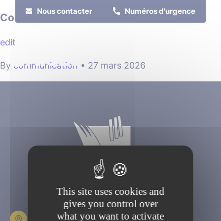
Cookies management panel
Nous contacter
Numéros d'urgence
Colonne Morris
edit
MENU
By
communication
•
27 mars 2026
Je suis
Je participe
This site uses cookies and
gives you control over
what you want to activate
Place Fulbert de Beina