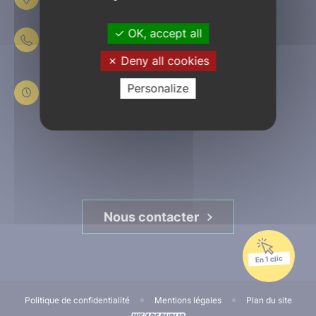
61303 L’Aigle
OK, accept all
02 33 84 44 44
Deny all cookies
Du lundi au jeudi
de 8h30 à 12h et de 13h30 à 17h30
Personalize
Le vendredi
de 8h30 à 12h et de 13h30 à 16h45
Nous contacter
En 1 clic
Politique de confidentialité
Mentions légales
Plan du site