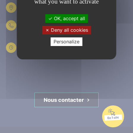
what you want to activate
Place Fulbert de Beina
61303 L’Aigle
OK, accept all
02 33 84 44 44
Deny all cookies
Du lundi au jeudi
Personalize
de 8h30 à 12h et de 13h30 à 17h30
Le vendredi
de 8h30 à 12h et de 13h30 à 16h45
Nous contacter
En 1 clic