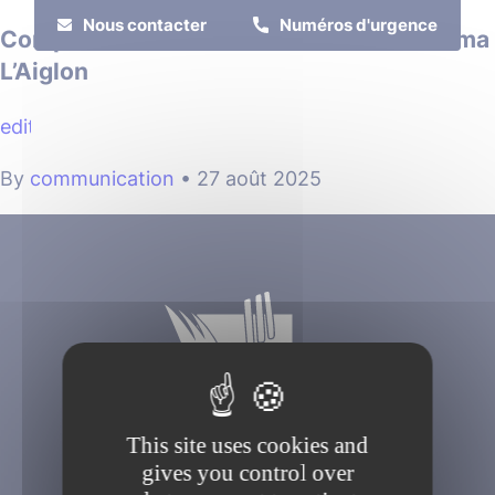
Cookies management panel
Nous contacter
Numéros d'urgence
Complexe culturel Risle en Scène / Cinéma
L’Aiglon
MENU
edit
By
communication
•
27 août 2025
Je suis
Je participe
This site uses cookies and
gives you control over