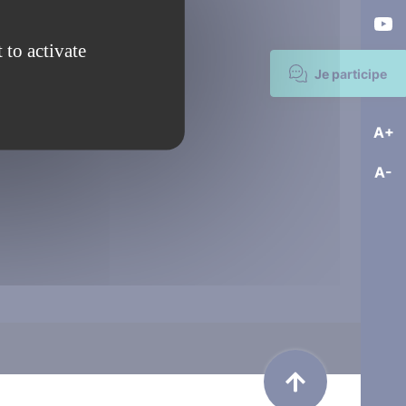
 to activate
Je participe
A+
A-