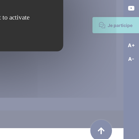
 to activate
Je participe
A+
A-