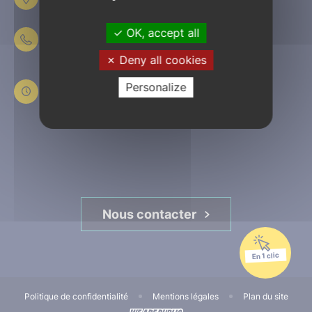
61303 L’Aigle
OK, accept all
02 33 84 44 44
Deny all cookies
Du lundi au jeudi
de 8h30 à 12h et de 13h30 à 17h30
Personalize
Le vendredi
de 8h30 à 12h et de 13h30 à 16h45
Nous contacter
En 1 clic
Politique de confidentialité
Mentions légales
Plan du site