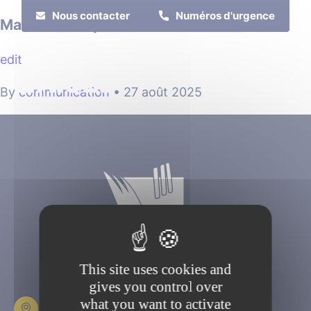
Cookies management panel
Nous contacter
Numéros d'urgence
Maison de la petite enfance
edit
MENU
By
communication
•
27 août 2025
Je suis
Je participe
This site uses cookies and
gives you control over
what you want to activate
Place Fulbert de Beina