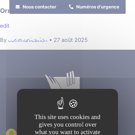
Cookies management panel
Nous contacter
Numéros d'urgence
Orne Habitat
edit
MENU
By
communication
•
27 août 2025
Je suis
Je participe
This site uses cookies and
gives you control over
what you want to activate
Place Fulbert de Beina