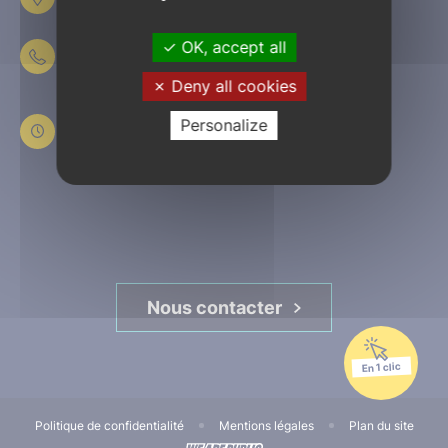
61303 L’Aigle
OK, accept all
02 33 84 44 44
Deny all cookies
Du lundi au jeudi
de 8h30 à 12h et de 13h30 à 17h30
Personalize
Le vendredi
de 8h30 à 12h et de 13h30 à 16h45
Nous contacter
En 1 clic
Politique de confidentialité
Mentions légales
Plan du site