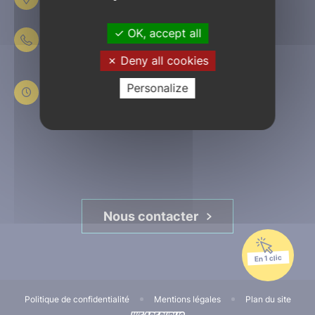
61303 L’Aigle
OK, accept all
02 33 84 44 44
Deny all cookies
Du lundi au jeudi
de 8h30 à 12h et de 13h30 à 17h30
Personalize
Le vendredi
de 8h30 à 12h et de 13h30 à 16h45
Nous contacter
En 1 clic
Politique de confidentialité
Mentions légales
Plan du site