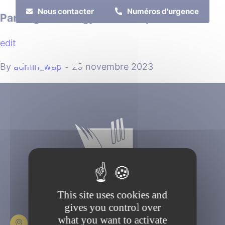
Cookies management panel
Nous contacter
Numéros d'urgence
Parking face au gymnase Napoléon
edit
MENU
By
admin_wap
•
29 novembre 2023
Je suis
Je participe
This site uses cookies and
gives you control over
what you want to activate
Place Fulbert de Beina