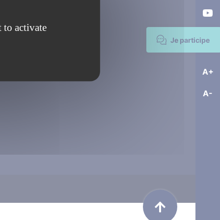
 to activate
Je participe
A+
A-