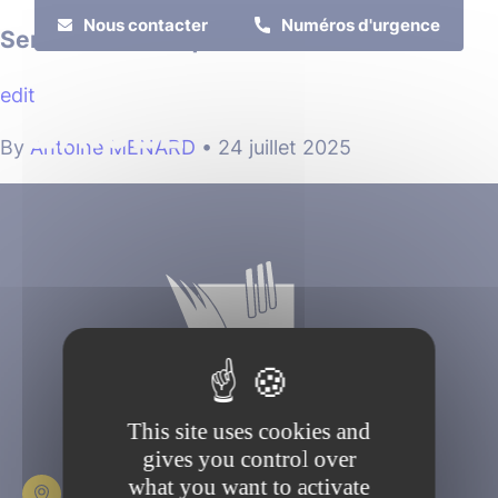
Cookies management panel
Nous contacter
Numéros d'urgence
Services Techniques
edit
MENU
By
Antoine MENARD
•
24 juillet 2025
Je suis
Je participe
This site uses cookies and
gives you control over
what you want to activate
Place Fulbert de Beina