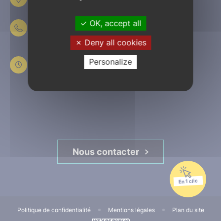
61303 L’Aigle
OK, accept all
02 33 84 44 44
Deny all cookies
Du lundi au jeudi
de 8h30 à 12h et de 13h30 à 17h30
Personalize
Le vendredi
de 8h30 à 12h et de 13h30 à 16h45
Nous contacter
En 1 clic
Politique de confidentialité
Mentions légales
Plan du site