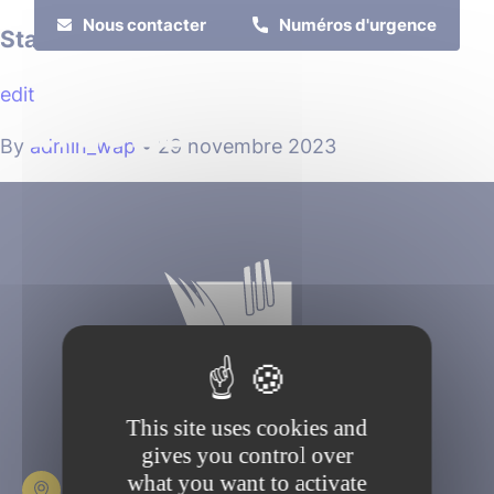
Cookies management panel
Nous contacter
Numéros d'urgence
Stade Jo Maso
edit
MENU
By
admin_wap
•
29 novembre 2023
Je suis
Je participe
This site uses cookies and
gives you control over
what you want to activate
Place Fulbert de Beina