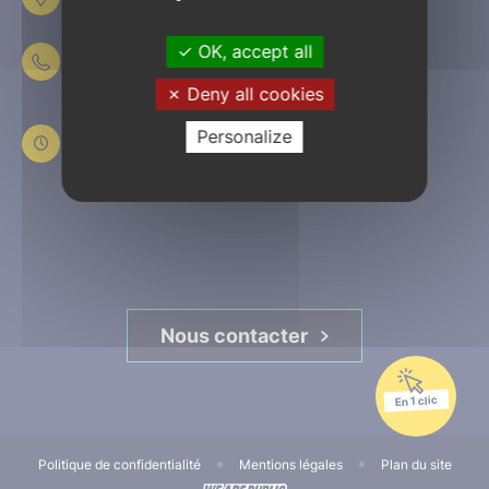
61303 L’Aigle
OK, accept all
02 33 84 44 44
Deny all cookies
Du lundi au jeudi
de 8h30 à 12h et de 13h30 à 17h30
Personalize
Le vendredi
de 8h30 à 12h et de 13h30 à 16h45
Nous contacter
En 1 clic
Politique de confidentialité
Mentions légales
Plan du site