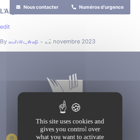
Cookies management panel
Nous contacter
Numéros d'urgence
L’Aigle et son Patrimoine
edit
MENU
By
admin_wap
•
22 novembre 2023
Je suis
Je participe
This site uses cookies and
gives you control over
what you want to activate
Place Fulbert de Beina