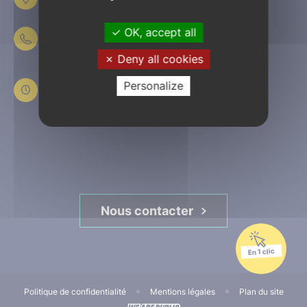
61303 L’Aigle
OK, accept all
02 33 84 44 44
Deny all cookies
Du lundi au jeudi
de 8h30 à 12h et de 13h30 à 17h30
Personalize
Le vendredi
de 8h30 à 12h et de 13h30 à 16h45
Nous contacter
En 1 clic
Politique de confidentialité
Mentions légales
Plan du site