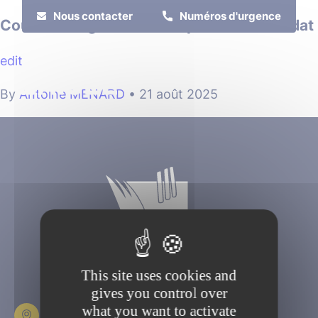
Cookies management panel
Nous contacter
Numéros d'urgence
Couleur L’Aigle #2023 – Spécial mi-mandat
edit
MENU
By
Antoine MENARD
•
21 août 2025
Je suis
Je participe
This site uses cookies and
gives you control over
what you want to activate
Place Fulbert de Beina