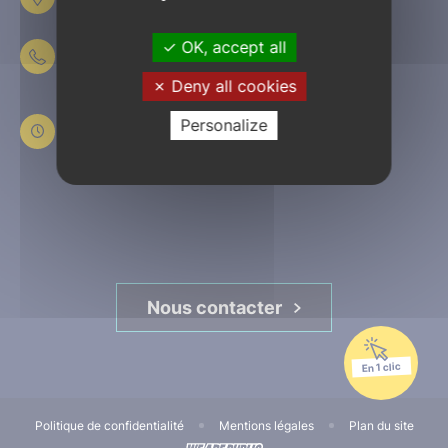
61303 L’Aigle
OK, accept all
02 33 84 44 44
Deny all cookies
Du lundi au jeudi
de 8h30 à 12h et de 13h30 à 17h30
Personalize
Le vendredi
de 8h30 à 12h et de 13h30 à 16h45
Nous contacter
En 1 clic
Politique de confidentialité
Mentions légales
Plan du site